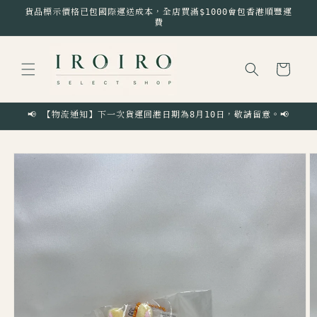
跳至內
貨品標示價格已包國際運送成本，全店買滿$1000會包香港順豐運
容
費
購
物
車
📢 【物流通知】下一次貨運回港日期為8月10日，敬請留意。📢
略過產
品資訊