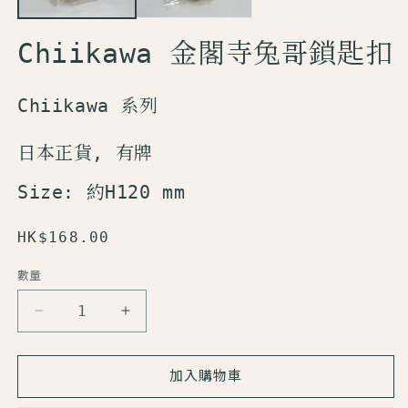
Chiikawa 金閣寺兔哥鎖匙扣
Chiikawa 系列
日本正貨, 有牌
Size:
約H120 mm
定
HK$168.00
價
數量
數
量
Chiikawa
Chiikawa
金
金
閣
閣
加入購物車
寺
寺