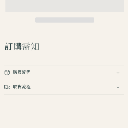
兔
兔
哥
哥
鎖
鎖
匙
匙
扣
扣
數
數
訂購需知
量
量
減
增
少
加
購買流程
取貨流程