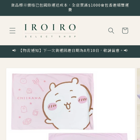
跳至內
貨品標示價格已包國際運送成本，全店買滿$1000會包香港順豐運
容
費
購
物
車
📢 【物流通知】下一次貨運回港日期為8月10日，敬請留意。📢
略過產
品資訊