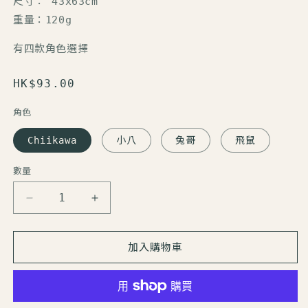
尺寸： 43x63cm
重量：120g
有四款角色選擇
定
HK$93.00
價
角色
Chiikawa
小八
兔哥
飛鼠
數量
數
量
Chiikawa
Chiikawa
枕
枕
頭
頭
加入購物車
套
套
數
數
量
量