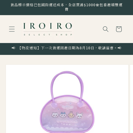
跳至內
貨品標示價格已包國際運送成本，全店買滿$1000會包香港順豐運
容
費
購
物
車
📢 【物流通知】下一次貨運回港日期為8月10日，敬請留意。📢
略過產
品資訊