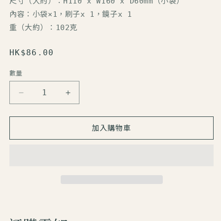
尺寸（大約）：H110 x W160 x D60mm（小袋）
內容：小袋×1，刷子x 1，鏡子x 1
重（大約）：102克
定
HK$86.00
價
數量
數
量
【Chiikawa】
【Chiikawa】
外
外
出
出
加入購物車
套
套
裝
裝
數
數
量
量
減
增
少
加