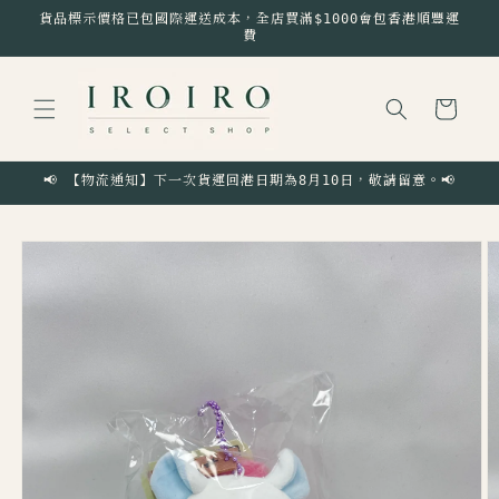
跳至內
貨品標示價格已包國際運送成本，全店買滿$1000會包香港順豐運
容
費
購
物
車
📢 【物流通知】下一次貨運回港日期為8月10日，敬請留意。📢
略過產
品資訊