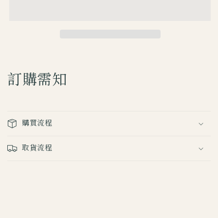
卷
卷
鎖
鎖
匙
匙
扣
扣
數
數
量
量
訂購需知
減
增
少
加
購買流程
取貨流程