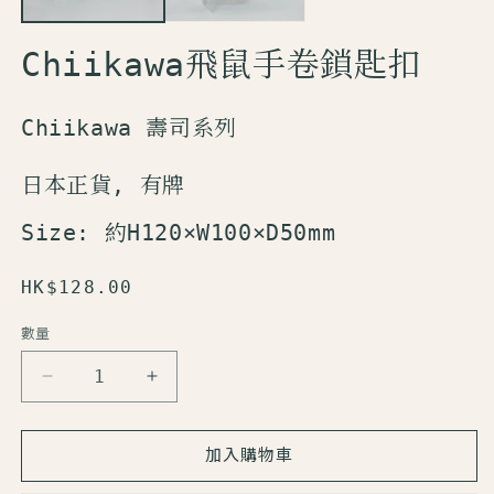
Chiikawa飛鼠手卷鎖匙扣
Chiikawa 壽司系列
日本正貨, 有牌
Size:
約H120×W100×D50mm
定
HK$128.00
價
數量
數
量
Chiikawa
Chiikawa
飛
飛
鼠
鼠
加入購物車
手
手