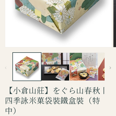
【小倉山莊】をぐら山春秋丨
四季詠米菓袋裝鐵盒裝（特
中）