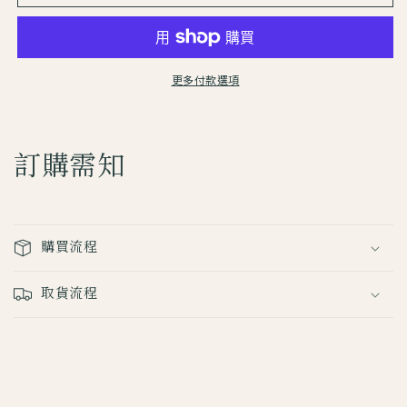
莊】
莊】
を
を
ぐ
ぐ
ら
ら
更多付款選項
山
山
春
春
秋
秋
訂購需知
丨
丨
四
四
季
季
詠
詠
購買流程
米
米
菓
菓
取貨流程
袋
袋
裝
裝
鐵
鐵
盒
盒
裝
裝