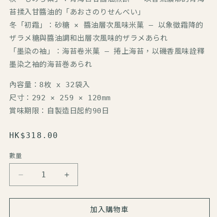
苔揉入甘醬油的「あおさのりせんべい」
冬
「初霜」
：砂糖 × 醬油層次風味米菓 —
以象徵霜降的
ザラメ糖與醬油調和出層次風味的ザラメあられ
「墨染の袖」
：海苔卷米菓 —
捲上海苔，以磯香風味詮釋
墨染之袖的海苔巻あられ
內容量：8枚 x 32袋入
尺寸：292 × 259 × 120mm
賞味期限：自製造日起約90日
定
HK$318.00
價
數量
數
量
【小
【小
倉
倉
山
山
加入購物車