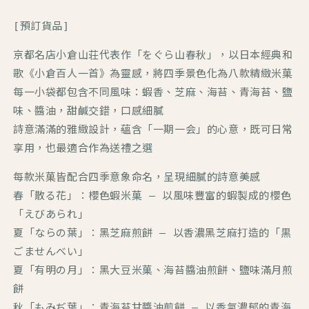
[預訂貨品]
京都名店小倉山荘代表作「をぐら山春秋」，以日本經典和
歌《小倉百人一首》為靈感，將四季景色化為八款精緻米菓
每一小袋都包含不同風味：蝦香、芝麻、海苔、青海苔、鹽
味、醬油，甜鹹交錯，口感細膩
詩意滿滿的雅緻設計，蘊含「一期一会」的心意，既可日常
享用，也最適合作為送禮之選
每款米菓皆配合四季意象命名，呈現細膩的詩意美感
春
「散る花」
：櫻色蝦米菓 —
以風味豐富的蝦製成的櫻色
「えびあられ」
夏
「ならの葉」
：黑芝麻煎餅 —
以香濃黑芝麻打造的「黒
ごませんべい」
夏
「有明の月」
：黑大豆米菓、海苔醬油煎餅、鹽味滿月煎
餅
秋
「もみぢ葉」
：青海苔甘醬油煎餅 —
以香氣濃郁的青海