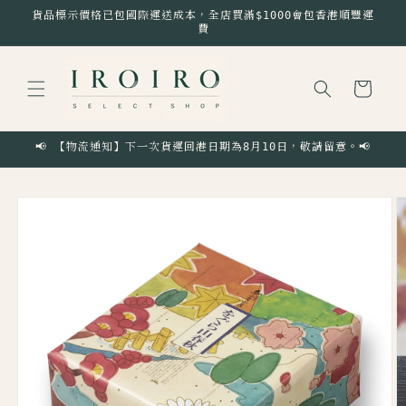
跳至內
貨品標示價格已包國際運送成本，全店買滿$1000會包香港順豐運
容
費
購
物
車
📢 【物流通知】下一次貨運回港日期為8月10日，敬請留意。📢
略過產
品資訊