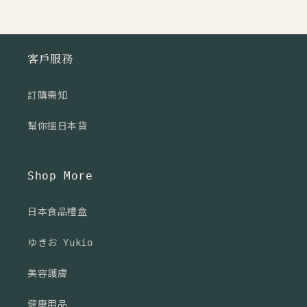
（特
（特
中）
中）
數
數
客戶服務
量
量
減
增
訂購需知
少
加
幫你搵日本貨
Shop More
日本食品禮盒
ゆきお Yukio
美容護膚
健康用品