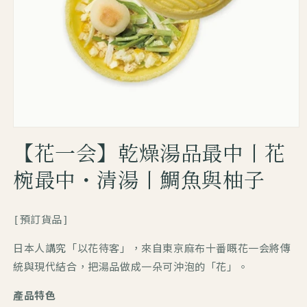
【花一会】乾燥湯品最中丨花
椀最中・清湯丨鯛魚與柚子
[預訂貨品]
日本人講究「以花待客」，
來自東京麻布十番嘅花一会將傳
統與現代結合，
把湯品做成一朵可沖泡的「花」。
產品特色