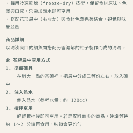
・採用冷凍乾燥（freeze-dry）技術，保留食材原味、色
澤與口感，只需加熱水即可享用
・搭配花形最中（
もなか）與食材色澤完美結合，視覺與味
覺並重
商品詳細
以
清淡爽口的鯛魚肉
搭配
芳香濃郁的柚子
製作而成的清湯。
🌼 花椀最中享用方式
1. 準備
碗具
在稍大一點的茶碗裡，把最中分成三等份左右，放入碗
中
2. 注入熱水
倒入熱水（參考水量：約 120cc）
3.
攪拌享用
輕輕攪拌後即可享用。若是配料較多的商品，建議等待
約 1～2 分鐘再食用，味道會更均勻