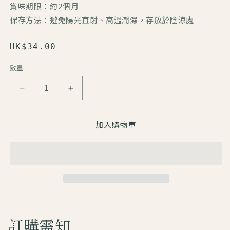
賞味期限：約2個月
保存方法：避免陽光直射、高溫潮濕，存放於陰涼處
定
HK$34.00
價
數量
數
量
【花
【花
一
一
会】
会】
加入購物車
乾
乾
燥
燥
湯
湯
品
品
最
最
中
中
丨
丨
訂購需知
花
花