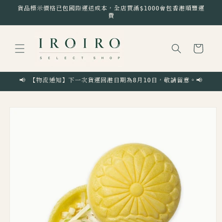
跳至內
貨品標示價格已包國際運送成本，全店買滿$1000會包香港順豐運
容
費
購
物
車
📢 【物流通知】下一次貨運回港日期為8月10日，敬請留意。📢
略過產
品資訊