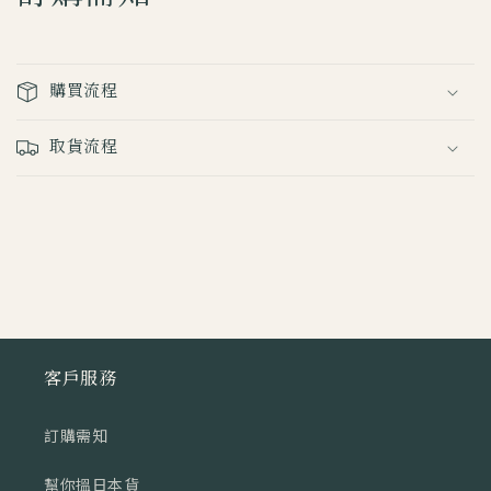
椀
椀
最
最
中・
中・
購買流程
清
清
湯
湯
取貨流程
丨
丨
鯛
鯛
魚
魚
與
與
柚
柚
子
子
數
數
量
量
客戶服務
減
增
少
加
訂購需知
幫你搵日本貨