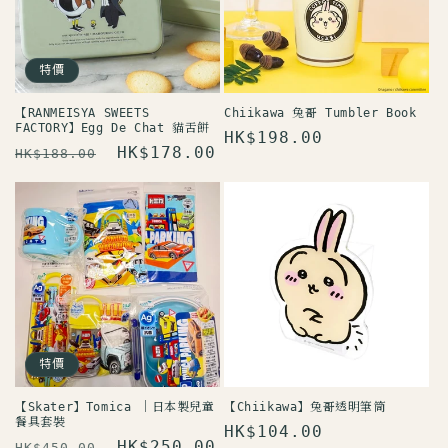
特價
【RANMEISYA SWEETS
Chiikawa 兔哥 Tumbler Book
FACTORY】Egg De Chat 貓舌餅
定
HK$198.00
定
售
HK$178.00
HK$188.00
價
價
價
特價
【Skater】Tomica ｜日本製兒童
【Chiikawa】兔哥透明筆筒
餐具套裝
定
HK$104.00
定
售
HK$250.00
HK$450.00