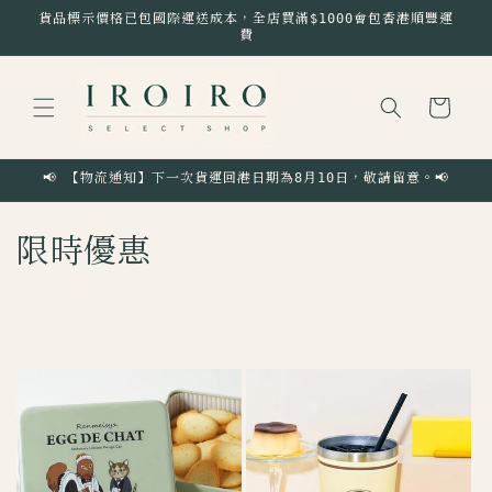
跳至內
貨品標示價格已包國際運送成本，全店買滿$1000會包香港順豐運
容
費
購
物
車
📢 【物流通知】下一次貨運回港日期為8月10日，敬請留意。📢
商
限時優惠
品
系
列
: