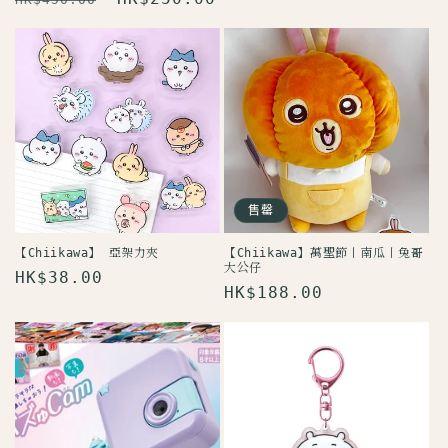
價
價
價
售罄
【Chiikawa】 亞架力夾
【Chiikawa】萬聖節丨南瓜丨兔哥
大公仔
定
HK$38.00
定
HK$188.00
價
價