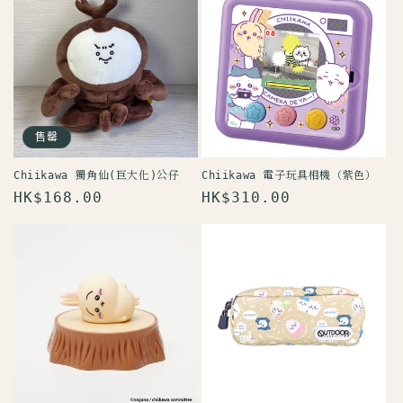
售罄
Chiikawa 獨角仙(巨大化)公仔
Chiikawa 電子玩具相機（紫色）
定
HK$168.00
定
HK$310.00
價
價