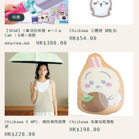
特價
【SEGA】小童自拍神器 #バズゅ
Chiikawa 立體感 鎖匙扣
Cam 丨6歲＋遊戲
定
HK$54.00
定
售
HK$380.00
HK$748.00
價
價
價
Chiikawa X WPC. 晴雨兼用縮骨
Chiikawa 兔哥咕𠱸靠墊
遮
定
HK$198.00
定
HK$228.00
價